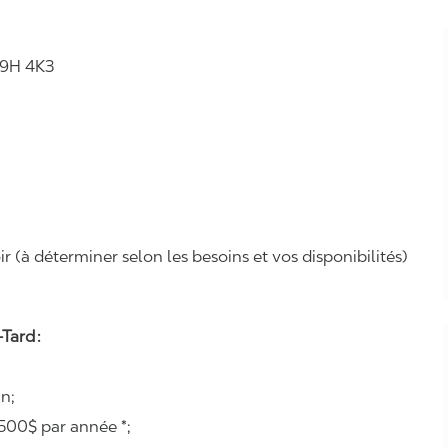
H9H 4K3
r (à déterminer selon les besoins et vos disponibilités)
Tard :
n;
500$ par année *;