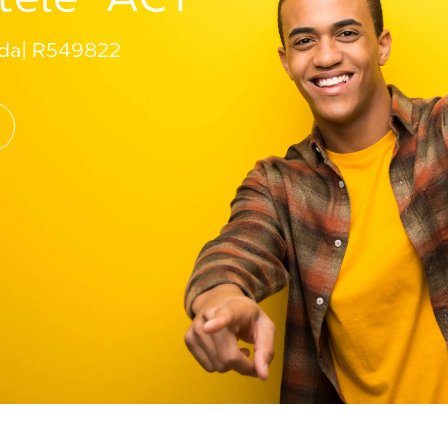
ada
R549822