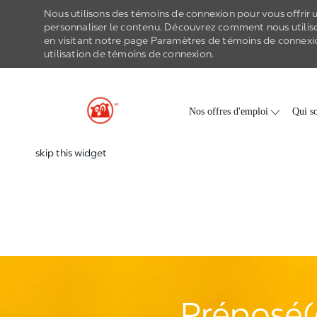
Nous utilisons des témoins de connexion pour vous offrir un
personnaliser le contenu. Découvrez comment nous utilis
en visitant notre page Paramètres de
témoins de connexi
utilisation de
témoins de connexion
.
-
Skip to main content
Nos offres d'emploi
Qui s
skip this widget
Préposé(e