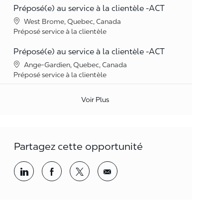
Préposé(e) au service à la clientèle -ACT
Lieu
West Brome, Quebec, Canada
Catégorie
Préposé service à la clientèle
Préposé(e) au service à la clientèle -ACT
Lieu
Ange-Gardien, Quebec, Canada
Catégorie
Préposé service à la clientèle
Voir Plus
Partagez cette opportunité
Partager par LinkedIn
Partager par Facebook
<span style='background-color: rgba(
<span style='background-color