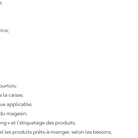
e;
ice;
courtois;
e la caisse;
que applicable;
 du magasin;
ing
» et l’étiquetage des produits;
 et les produits prêts-à-manger, selon les besoins;