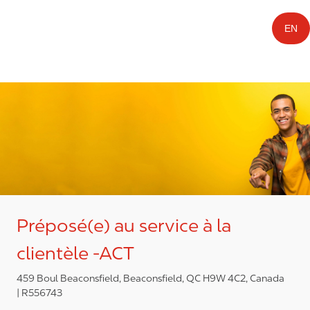
EN
Préposé(e) au service à la
clientèle -ACT
459 Boul Beaconsfield, Beaconsfield, QC H9W 4C2, Canada
R556743