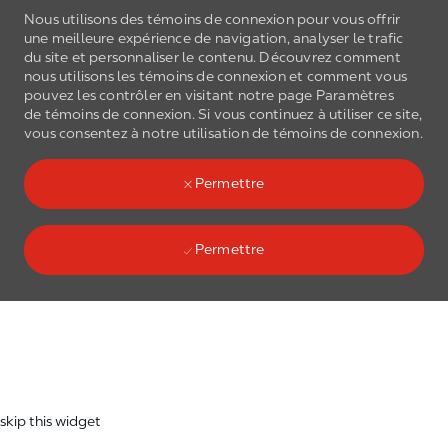
Nous utilisons des témoins de connexion pour vous offrir
une meilleure expérience de navigation, analyser le trafic
du site et personnaliser le contenu. Découvrez comment
nous utilisons les
témoins de connexion
et comment vous
pouvez les contrôler en visitant notre page Paramètres
de
témoins de connexion
. Si vous continuez à utiliser ce site,
Skip to main content
vous consentez à notre utilisation de
témoins de connexion
.
(0)
Language select
French
Permettre
Permettre
Skip to main content
-
skip this widget