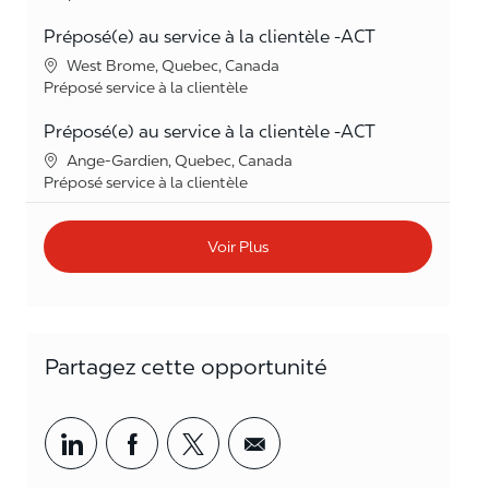
Préposé(e) au service à la clientèle -ACT
Lieu
West Brome, Quebec, Canada
Catégorie
Préposé service à la clientèle
Préposé(e) au service à la clientèle -ACT
Lieu
Ange-Gardien, Quebec, Canada
Catégorie
Préposé service à la clientèle
Voir Plus
Partagez cette opportunité
Partager par LinkedIn
Partager par Facebook
<span style='background-col
<span style='backgrou