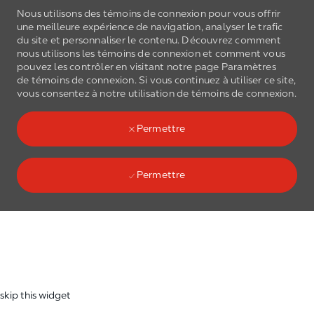
Nous utilisons des témoins de connexion pour vous offrir
une meilleure expérience de navigation, analyser le trafic
du site et personnaliser le contenu. Découvrez comment
nous utilisons les
témoins de connexion
et comment vous
pouvez les contrôler en visitant notre page Paramètres
de
témoins de connexion
. Si vous continuez à utiliser ce site,
Skip to main content
vous consentez à notre utilisation de
témoins de connexion
.
(0)
Language select
French
Permettre
Permettre
Skip to main content
-
skip this widget