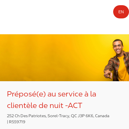
EN
Préposé(e) au service à la
clientèle de nuit -ACT
252 Ch Des Patriotes, Sorel-Tracy, QC J3P 6K6, Canada
R559719