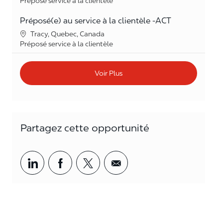
Catégorie
Préposé service à la clientèle
Préposé(e) au service à la clientèle -ACT
Lieu
Tracy, Quebec, Canada
Catégorie
Préposé service à la clientèle
Voir Plus
Partagez cette opportunité
Partager par LinkedIn
Partager par Facebook
<span style='background-col
<span style='backgrou