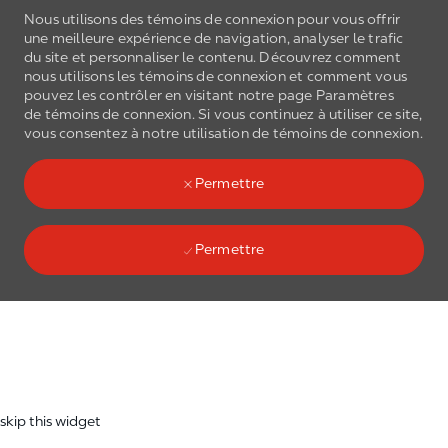
Nous utilisons des témoins de connexion pour vous offrir
une meilleure expérience de navigation, analyser le trafic
du site et personnaliser le contenu. Découvrez comment
nous utilisons les
témoins de connexion
et comment vous
pouvez les contrôler en visitant notre page Paramètres
de
témoins de connexion
. Si vous continuez à utiliser ce site,
Skip to main content
vous consentez à notre utilisation de
témoins de connexion
.
(0)
Language select
French
Permettre
Permettre
Skip to main content
-
skip this widget