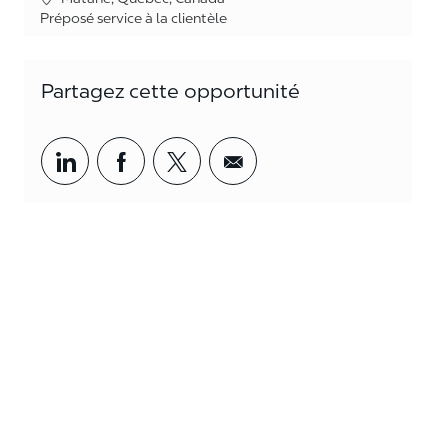
Catégorie
Préposé service à la clientèle
Partagez cette opportunité
Partager par LinkedIn
Partager par Facebook
<span style='background-col
<span style='backgrou