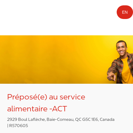
EN
Préposé(e) au service
alimentaire -ACT
2929 Boul Laflèche, Baie-Comeau, QC G5C 1E6, Canada
R570605