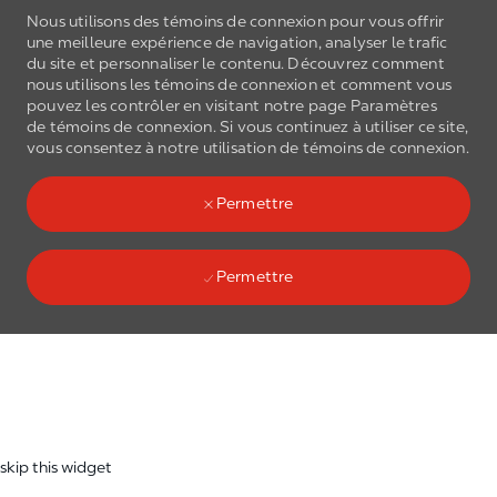
Nous utilisons des témoins de connexion pour vous offrir
une meilleure expérience de navigation, analyser le trafic
du site et personnaliser le contenu. Découvrez comment
nous utilisons les
témoins de connexion
et comment vous
pouvez les contrôler en visitant notre page Paramètres
de
témoins de connexion
. Si vous continuez à utiliser ce site,
Skip to main content
vous consentez à notre utilisation de
témoins de connexion
.
(0)
Language select
French
Permettre
Permettre
Skip to main content
-
skip this widget