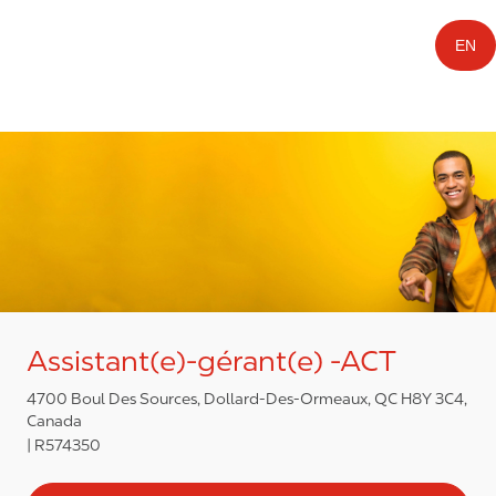
EN
Assistant(e)-gérant(e) -ACT
4700 Boul Des Sources, Dollard-Des-Ormeaux, QC H8Y 3C4,
Canada
R574350