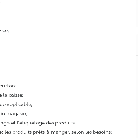
e;
ice;
courtois;
e la caisse;
que applicable;
 du magasin;
ing
» et l’étiquetage des produits;
 et les produits prêts-à-manger, selon les besoins;