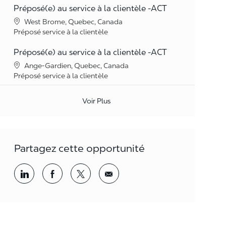
Préposé(e) au service à la clientèle -ACT
Lieu
West Brome, Quebec, Canada
Catégorie
Préposé service à la clientèle
Préposé(e) au service à la clientèle -ACT
Lieu
Ange-Gardien, Quebec, Canada
Catégorie
Préposé service à la clientèle
Voir Plus
Partagez cette opportunité
Partager par LinkedIn
Partager par Facebook
<span style='background-color: rgba(
<span style='background-color