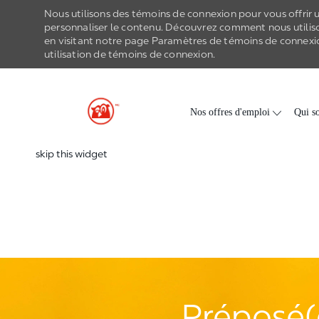
Nous utilisons des témoins de connexion pour vous offrir un
personnaliser le contenu. Découvrez comment nous utilis
en visitant notre page Paramètres de
témoins de connexi
utilisation de
témoins de connexion
.
-
Skip to main content
Nos offres d'emploi
Qui s
skip this widget
Préposé(e