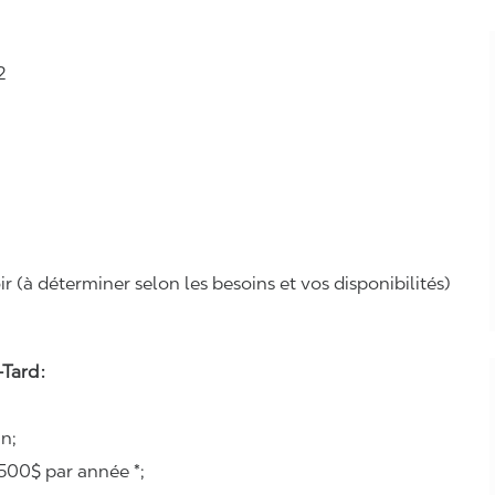
2
r (à déterminer selon les besoins et vos disponibilités)
Tard :
n;
500$ par année *;