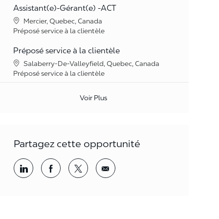
Assistant(e)-Gérant(e) -ACT
Lieu
Mercier, Quebec, Canada
Catégorie
Préposé service à la clientèle
Préposé service à la clientèle
Lieu
Salaberry-De-Valleyfield, Quebec, Canada
Catégorie
Préposé service à la clientèle
Voir Plus
Partagez cette opportunité
Partager par LinkedIn
Partager par Facebook
<span style='background-color: rgba(
<span style='background-color