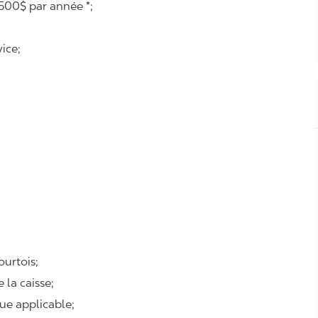
500$ par année *;
ice;
courtois;
e la caisse;
que applicable;