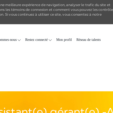
e meilleure expérience de navigation, analyser le trafic du site et
ons les
témoins de connexion
et comment vous pouvez les contrôle
on
. Si vous continuez à utiliser ce site, vous consentez à notre
Skip to main content
ommes-nous
Restez connecté
Mon profil
Réseau de talents
sistant(e) gérant(e) -