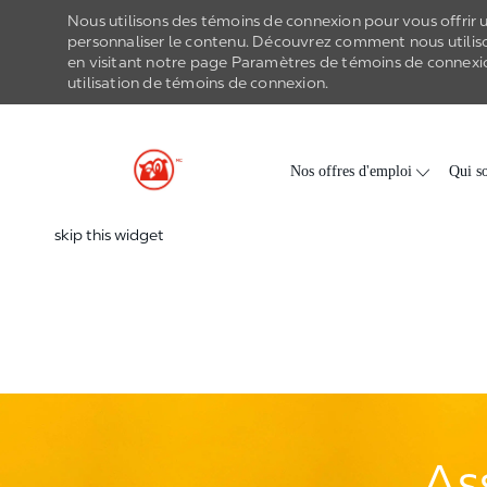
Nous utilisons des témoins de connexion pour vous offrir un
personnaliser le contenu. Découvrez comment nous utilis
en visitant notre page Paramètres de
témoins de connexi
utilisation de
témoins de connexion
.
-
Skip to main content
Nos offres d'emploi
Qui s
skip this widget
As