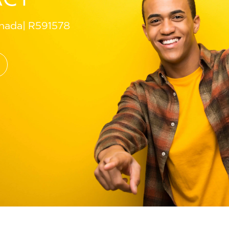
anada
R591578