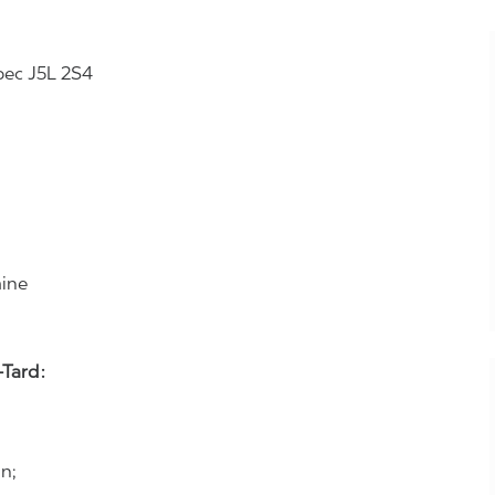
bec J5L 2S4
aine
Tard :
n;