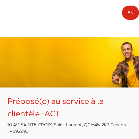
EN
Préposé(e) au service à la
clientèle -ACT
10 AV. SAINTE-CROIX, Saint-Laurent, QC H4N 2K7, Canada
R592993