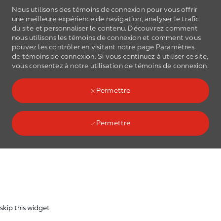
Nous utilisons des témoins de connexion pour vous offrir
une meilleure expérience de navigation, analyser le trafic
du site et personnaliser le contenu. Découvrez comment
nous utilisons les
témoins de connexion
et comment vous
pouvez les contrôler en visitant notre page Paramètres
de
témoins de connexion
. Si vous continuez à utiliser ce site,
Skip to main content
vous consentez à notre utilisation de
témoins de connexion
.
(0)
Language select
French
Permettre
Permettre
Skip to main content
-
skip this widget