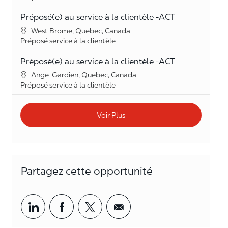
Préposé(e) au service à la clientèle -ACT
Lieu
West Brome, Quebec, Canada
Catégorie
Préposé service à la clientèle
Préposé(e) au service à la clientèle -ACT
Lieu
Ange-Gardien, Quebec, Canada
Catégorie
Préposé service à la clientèle
Voir Plus
Partagez cette opportunité
Partager par LinkedIn
Partager par Facebook
<span style='background-col
<span style='backgrou