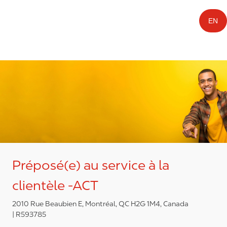
EN
Préposé(e) au service à la
clientèle -ACT
2010 Rue Beaubien E, Montréal, QC H2G 1M4, Canada
R593785