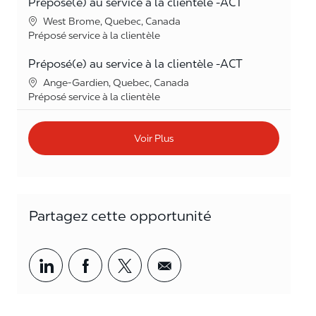
Préposé(e) au service à la clientèle -ACT
Lieu
West Brome, Quebec, Canada
Catégorie
Préposé service à la clientèle
Préposé(e) au service à la clientèle -ACT
Lieu
Ange-Gardien, Quebec, Canada
Catégorie
Préposé service à la clientèle
Voir Plus
Partagez cette opportunité
Partager par LinkedIn
Partager par Facebook
<span style='background-col
<span style='backgrou