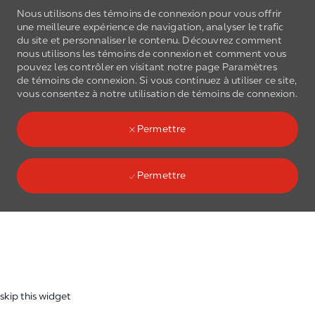
Nous utilisons des témoins de connexion pour vous offrir
une meilleure expérience de navigation, analyser le trafic
du site et personnaliser le contenu. Découvrez comment
nous utilisons les
témoins de connexion
et comment vous
pouvez les contrôler en visitant notre page Paramètres
de
témoins de connexion
. Si vous continuez à utiliser ce site,
Skip to main content
vous consentez à notre utilisation de
témoins de connexion
.
(0)
Language select
French
Permettre
Permettre
Skip to main content
-
skip this widget