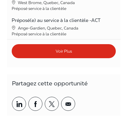
Lieu
West Brome, Quebec, Canada
Catégorie
Préposé service à la clientèle
Préposé(e) au service à la clientèle -ACT
Lieu
Ange-Gardien, Quebec, Canada
Catégorie
Préposé service à la clientèle
Voir Plus
Partagez cette opportunité
Partager par LinkedIn
Partager par Facebook
<span style='background-col
<span style='backgrou