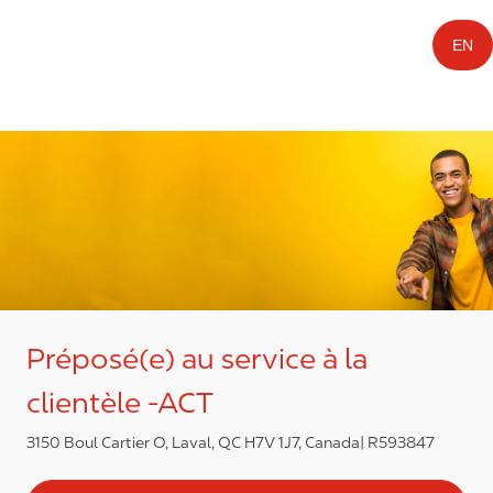
EN
Préposé(e) au service à la
clientèle -ACT
3150 Boul Cartier O, Laval, QC H7V 1J7, Canada
R593847