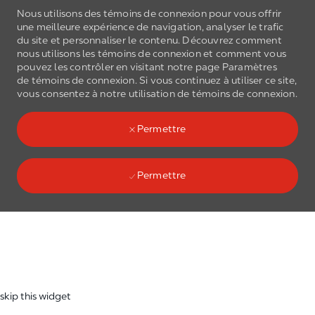
Nous utilisons des témoins de connexion pour vous offrir
une meilleure expérience de navigation, analyser le trafic
du site et personnaliser le contenu. Découvrez comment
nous utilisons les
témoins de connexion
et comment vous
pouvez les contrôler en visitant notre page Paramètres
de
témoins de connexion
. Si vous continuez à utiliser ce site,
Skip to main content
vous consentez à notre utilisation de
témoins de connexion
.
(0)
Language select
French
Permettre
Permettre
Skip to main content
-
skip this widget