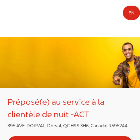
EN
Préposé(e) au service à la
clientèle de nuit -ACT
395 AVE. DORVAL, Dorval, QC H9S 3H6, Canada
R595244