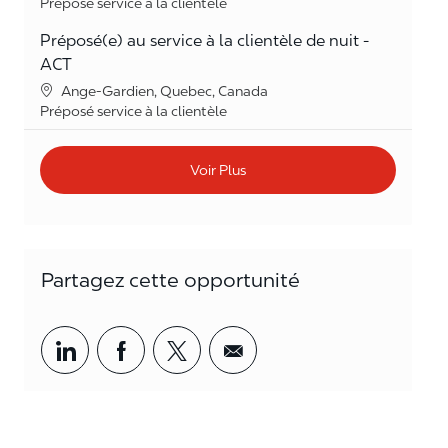
Catégorie
Préposé service à la clientèle
Préposé(e) au service à la clientèle de nuit -
ACT
Lieu
Ange-Gardien, Quebec, Canada
Catégorie
Préposé service à la clientèle
Voir Plus
Partagez cette opportunité
Partager par LinkedIn
Partager par Facebook
<span style='background-col
<span style='backgrou