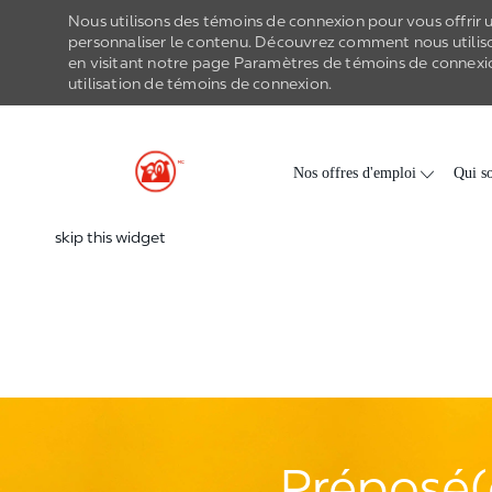
Nous utilisons des témoins de connexion pour vous offrir un
personnaliser le contenu. Découvrez comment nous utilis
en visitant notre page Paramètres de
témoins de connexi
utilisation de
témoins de connexion
.
-
Skip to main content
Nos offres d'emploi
Qui s
skip this widget
Préposé(e