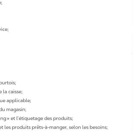
e;
ice;
courtois;
e la caisse;
que applicable;
 du magasin;
ing
» et l’étiquetage des produits;
 et les produits prêts-à-manger, selon les besoins;