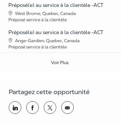
Préposé(e) au service à la clientèle -ACT
Lieu
West Brome, Quebec, Canada
Catégorie
Préposé service à la clientèle
Préposé(e) au service à la clientèle -ACT
Lieu
Ange-Gardien, Quebec, Canada
Catégorie
Préposé service à la clientèle
Voir Plus
Partagez cette opportunité
Partager par LinkedIn
Partager par Facebook
<span style='background-color: rgba(
<span style='background-color