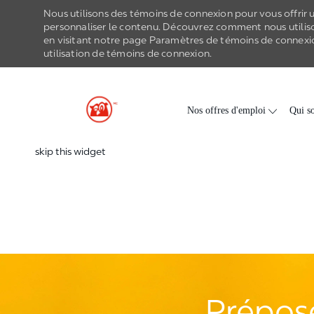
Nous utilisons des témoins de connexion pour vous offrir un
personnaliser le contenu. Découvrez comment nous utilis
en visitant notre page Paramètres de
témoins de connexi
utilisation de
témoins de connexion
.
-
Skip to main content
Nos offres d'emploi
Qui s
skip this widget
Préposé