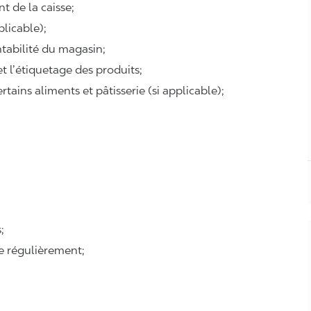
t de la caisse;
plicable);
ntabilité du magasin;
 et l’étiquetage des produits;
tains aliments et pâtisserie (si applicable);
:
;
se régulièrement;