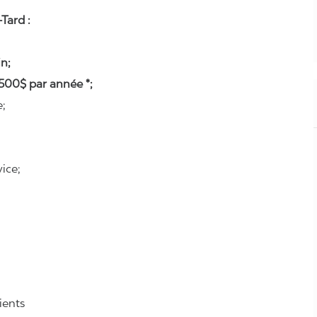
Tard :
n;
500$ par année *;
e;
ice;
lients