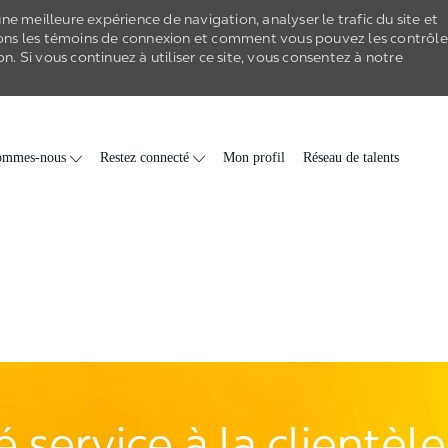
e meilleure expérience de navigation, analyser le trafic du site et
ons les
témoins de connexion
et comment vous pouvez les contrôle
on
. Si vous continuez à utiliser ce site, vous consentez à notre
Skip to main content
ommes-nous
Restez connecté
Mon profil
Réseau de talents
 service à la clientèle