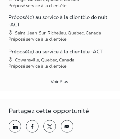
Catégorie
Préposé service à la clientèle
Préposé(e) au service à la clientèle de nuit
-ACT
Lieu
Saint-Jean-Sur-Richelieu, Quebec, Canada
Catégorie
Préposé service à la clientèle
Préposé(e) au service à la clientèle -ACT
Lieu
Cowansville, Quebec, Canada
Catégorie
Préposé service à la clientèle
Voir Plus
Partagez cette opportunité
Partager par LinkedIn
Partager par Facebook
<span style='background-color: rgba(
<span style='background-color