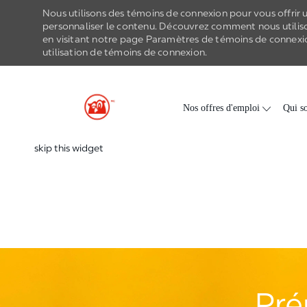
Nous utilisons des témoins de connexion pour vous offrir un
personnaliser le contenu. Découvrez comment nous utilis
en visitant notre page Paramètres de
témoins de connexi
utilisation de
témoins de connexion
.
-
Skip to main content
Nos offres d'emploi
Qui s
skip this widget
Pré