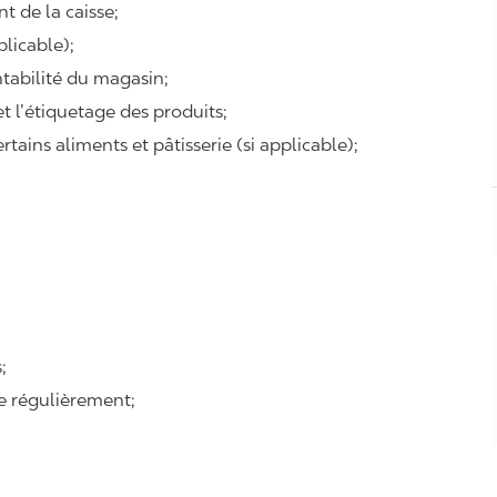
t de la caisse;
plicable);
ntabilité du magasin;
 et l’étiquetage des produits;
tains aliments et pâtisserie (si applicable);
:
;
se régulièrement;