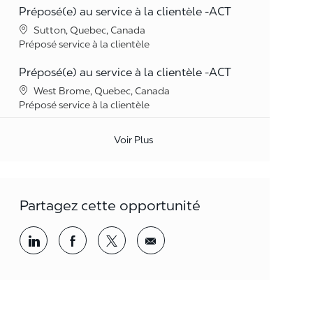
Préposé(e) au service à la clientèle -ACT
Lieu
Sutton, Quebec, Canada
Catégorie
Préposé service à la clientèle
Préposé(e) au service à la clientèle -ACT
Lieu
West Brome, Quebec, Canada
Catégorie
Préposé service à la clientèle
Voir Plus
Partagez cette opportunité
Partager par LinkedIn
Partager par Facebook
<span style='background-color: rgba(
<span style='background-color