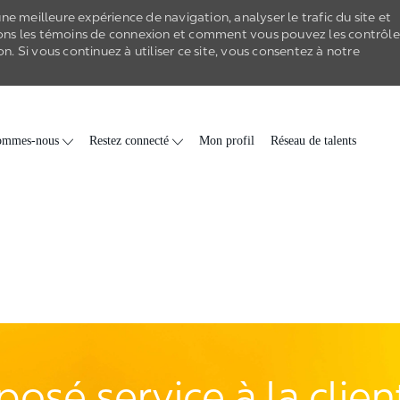
e meilleure expérience de navigation, analyser le trafic du site et
ons les
témoins de connexion
et comment vous pouvez les contrôle
on
. Si vous continuez à utiliser ce site, vous consentez à notre
Skip to main content
ommes-nous
Restez connecté
Mon profil
Réseau de talents
posé service à la clien