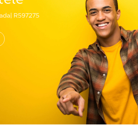
nada
R597275