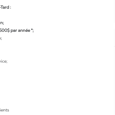
Tard :
n;
500$ par année *;
e;
ice;
lients