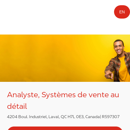
EN
Analyste, Systèmes de vente au
détail
4204 Boul. Industriel, Laval, QC H7L 0E3, Canada
R597307