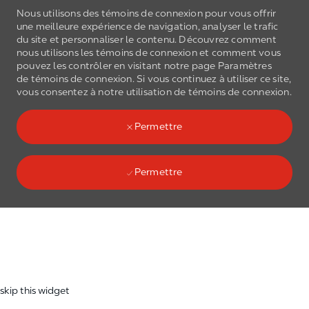
Nous utilisons des témoins de connexion pour vous offrir
une meilleure expérience de navigation, analyser le trafic
du site et personnaliser le contenu. Découvrez comment
nous utilisons les
témoins de connexion
et comment vous
pouvez les contrôler en visitant notre page Paramètres
de
témoins de connexion
. Si vous continuez à utiliser ce site,
Skip to main content
vous consentez à notre utilisation de
témoins de connexion
.
(0)
Language select
French
Permettre
Permettre
Skip to main content
-
skip this widget