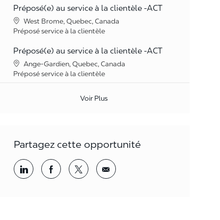
Préposé(e) au service à la clientèle -ACT
Lieu
West Brome, Quebec, Canada
Catégorie
Préposé service à la clientèle
Préposé(e) au service à la clientèle -ACT
Lieu
Ange-Gardien, Quebec, Canada
Catégorie
Préposé service à la clientèle
Voir Plus
Partagez cette opportunité
Partager par LinkedIn
Partager par Facebook
<span style='background-color: rgba(
<span style='background-color