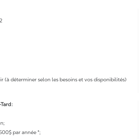
2
r (à déterminer selon les besoins et vos disponibilités)
Tard :
n;
500$ par année *;