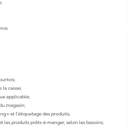
e;
ice;
courtois;
e la caisse;
que applicable;
 du magasin;
cing » et l’étiquetage des produits;
 et les produits prêts-à-manger, selon les besoins;