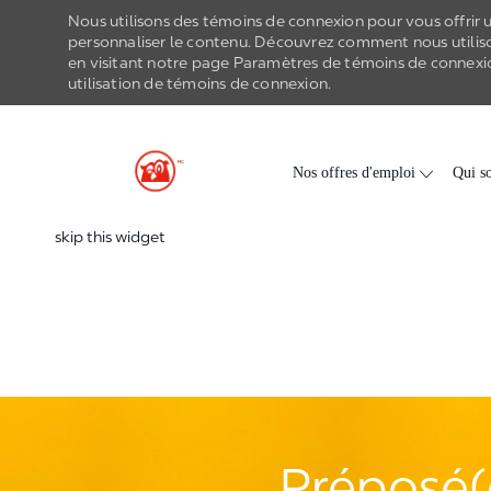
Nous utilisons des témoins de connexion pour vous offrir un
personnaliser le contenu. Découvrez comment nous utilis
en visitant notre page Paramètres de
témoins de connexi
utilisation de
témoins de connexion
.
-
Skip to main content
Nos offres d'emploi
Qui s
skip this widget
Préposé(e