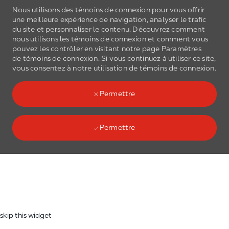
Nous utilisons des témoins de connexion pour vous offrir
une meilleure expérience de navigation, analyser le trafic
du site et personnaliser le contenu. Découvrez comment
nous utilisons les
témoins de connexion
et comment vous
pouvez les contrôler en visitant notre page Paramètres
de
témoins de connexion
. Si vous continuez à utiliser ce site,
Skip to main content
vous consentez à notre utilisation de
témoins de connexion
.
(0)
Language select
French
Permettre
Permettre
Skip to main content
-
skip this widget