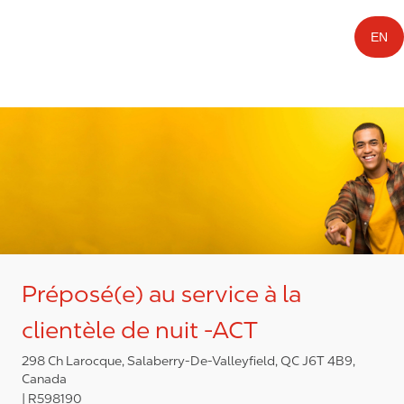
EN
Préposé(e) au service à la
clientèle de nuit -ACT
298 Ch Larocque, Salaberry-De-Valleyfield, QC J6T 4B9,
Canada
R598190