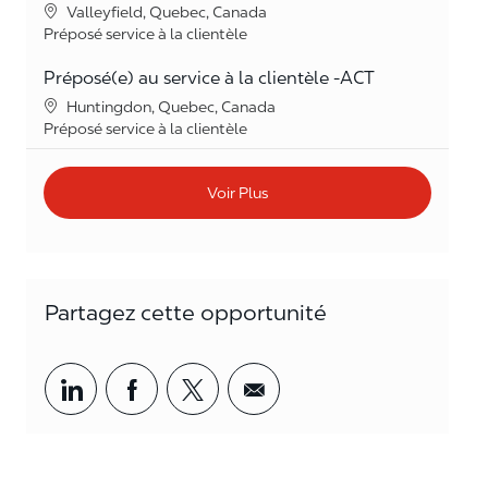
Lieu
Valleyfield, Quebec, Canada
Catégorie
Préposé service à la clientèle
Préposé(e) au service à la clientèle -ACT
Lieu
Huntingdon, Quebec, Canada
Catégorie
Préposé service à la clientèle
Voir Plus
Partagez cette opportunité
Partager par LinkedIn
Partager par Facebook
<span style='background-col
<span style='backgrou