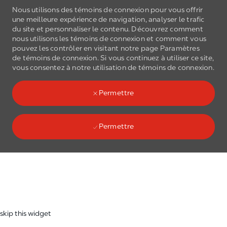
Nous utilisons des témoins de connexion pour vous offrir
une meilleure expérience de navigation, analyser le trafic
du site et personnaliser le contenu. Découvrez comment
nous utilisons les
témoins de connexion
et comment vous
pouvez les contrôler en visitant notre page Paramètres
de
témoins de connexion
. Si vous continuez à utiliser ce site,
Skip to main content
vous consentez à notre utilisation de
témoins de connexion
.
(0)
Language select
French
Permettre
Permettre
Skip to main content
-
skip this widget