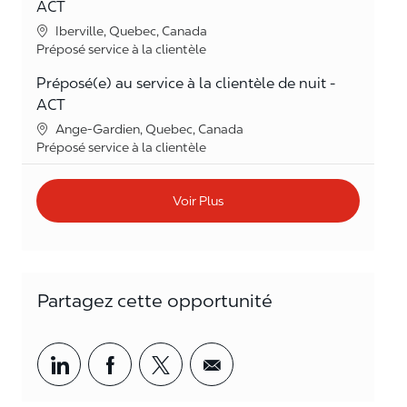
ACT
Lieu
Iberville, Quebec, Canada
Catégorie
Préposé service à la clientèle
Préposé(e) au service à la clientèle de nuit -
ACT
Lieu
Ange-Gardien, Quebec, Canada
Catégorie
Préposé service à la clientèle
Voir Plus
Partagez cette opportunité
Partager par LinkedIn
Partager par Facebook
<span style='background-col
<span style='backgrou