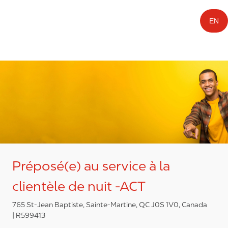
EN
Préposé(e) au service à la
clientèle de nuit -ACT
765 St-Jean Baptiste, Sainte-Martine, QC J0S 1V0, Canada
R599413