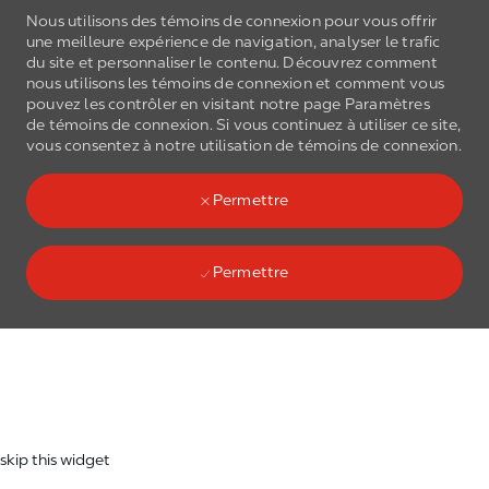
Nous utilisons des témoins de connexion pour vous offrir
une meilleure expérience de navigation, analyser le trafic
du site et personnaliser le contenu. Découvrez comment
nous utilisons les
témoins de connexion
et comment vous
pouvez les contrôler en visitant notre page Paramètres
de
témoins de connexion
. Si vous continuez à utiliser ce site,
Skip to main content
vous consentez à notre utilisation de
témoins de connexion
.
(0)
Language select
French
Permettre
Permettre
Skip to main content
-
skip this widget