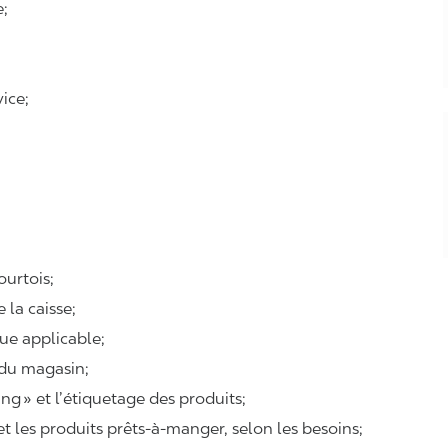
e;
ice;
courtois;
e la caisse;
que applicable;
 du magasin;
ing
» et l’étiquetage des produits;
 et les produits prêts-à-manger, selon les besoins;