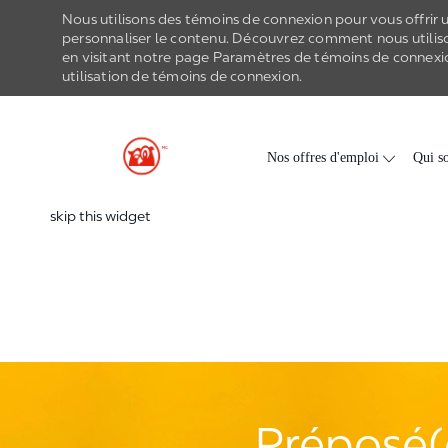
Nous utilisons des témoins de connexion pour vous offrir un
personnaliser le contenu. Découvrez comment nous utilis
en visitant notre page Paramètres de
témoins de connexi
utilisation de
témoins de connexion
.
-
Skip to main content
Nos offres d'emploi
Qui s
skip this widget
Préposé(e