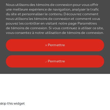
Nous utilisons des témoins de connexion pour vous offrir
une meilleure expérience de navigation, analyser le trafic
du site et personnaliser le contenu. Découvrez comment
nous utilisons les
témoins de connexion
et comment vous
pouvez les contrôler en visitant notre page Paramètres
de
témoins de connexion
. Si vous continuez à utiliser ce site,
Skip to main content
vous consentez à notre utilisation de
témoins de connexion
.
(0)
Language select
French
Permettre
Permettre
Skip to main content
-
skip this widget