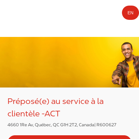
EN
Préposé(e) au service à la
clientèle -ACT
4660 1Re Av, Québec, QC G1H 2T2, Canada
R600627