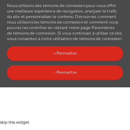
Nous utilisons des témoins de connexion pour vous offrir
une meilleure expérience de navigation, analyser le trafic
du site et personnaliser le contenu. Découvrez comment
nous utilisons les
témoins de connexion
et comment vous
pouvez les contrôler en visitant notre page Paramètres
de
témoins de connexion
. Si vous continuez à utiliser ce site,
Skip to main content
vous consentez à notre utilisation de
témoins de connexion
.
(0)
Language select
French
Permettre
Permettre
Skip to main content
-
skip this widget