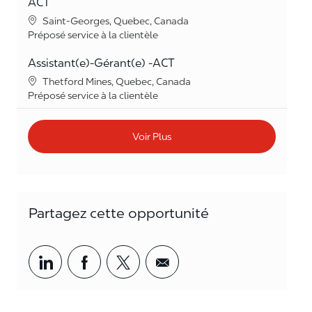
ACT
Lieu
Saint-Georges, Quebec, Canada
Catégorie
Préposé service à la clientèle
Assistant(e)-Gérant(e) -ACT
Lieu
Thetford Mines, Quebec, Canada
Catégorie
Préposé service à la clientèle
Voir Plus
Partagez cette opportunité
Partager par LinkedIn
Partager par Facebook
<span style='background-col
<span style='backgrou