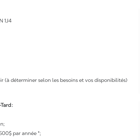
N 1J4
r (à déterminer selon les besoins et vos disponibilités)
Tard :
n;
500$ par année *;