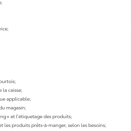
e;
ice;
courtois;
e la caisse;
que applicable;
 du magasin;
ing
» et l’étiquetage des produits;
 et les produits prêts-à-manger, selon les besoins;