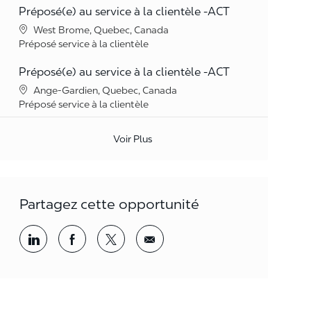
Préposé(e) au service à la clientèle -ACT
Lieu
West Brome, Quebec, Canada
Catégorie
Préposé service à la clientèle
Préposé(e) au service à la clientèle -ACT
Lieu
Ange-Gardien, Quebec, Canada
Catégorie
Préposé service à la clientèle
Voir Plus
Partagez cette opportunité
Partager par LinkedIn
Partager par Facebook
<span style='background-color: rgba(
<span style='background-color