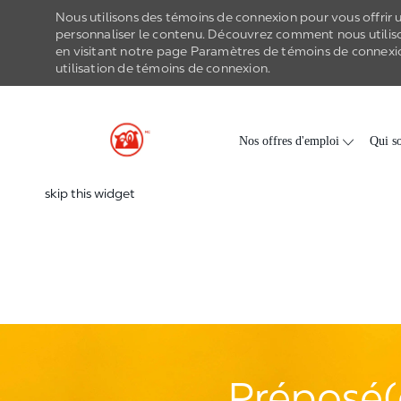
Nous utilisons des témoins de connexion pour vous offrir un
personnaliser le contenu. Découvrez comment nous utilis
en visitant notre page Paramètres de
témoins de connexi
utilisation de
témoins de connexion
.
-
Skip to main content
Nos offres d'emploi
Qui s
skip this widget
Préposé(e