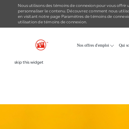
Nous utilisons des témoins de connexion pour vous offrir un
personnaliser le contenu. Découvrez comment nous utilis
en visitant notre page Paramètres de
témoins de connexi
utilisation de
témoins de connexion
.
-
Skip to main content
Nos offres d'emploi
Qui s
skip this widget