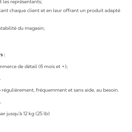
et les représentants;
illant chaque client et en leur offrant un produit adapté
ntabilité du magasin;
s :
merce de détail (6 mois et +);
.
e régulièrement, fréquemment et sans aide, au besoin.
.
r jusqu’à 12 kg (25 lb)