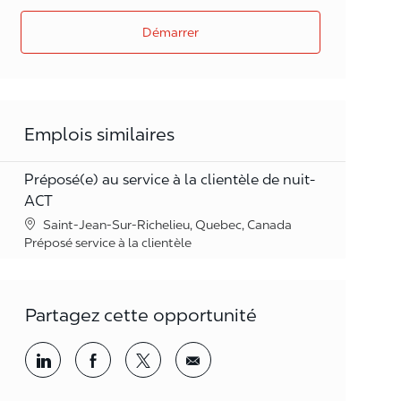
Démarrer
Emplois similaires
Préposé(e) au service à la clientèle de nuit-
ACT
Lieu
Saint-Jean-Sur-Richelieu, Quebec, Canada
Catégorie
Préposé service à la clientèle
Partagez cette opportunité
Partager par LinkedIn
Partager par Facebook
<span style='background-color: rgba(
<span style='background-color