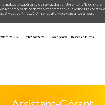
e meilleure expérience de navigation, analyser le trafic du site et
ons les
témoins de connexion
et comment vous pouvez les contrôle
on
. Si vous continuez à utiliser ce site, vous consentez à notre
Skip to main content
ommes-nous
Restez connecté
Mon profil
Réseau de talents
Assistant-Gérant