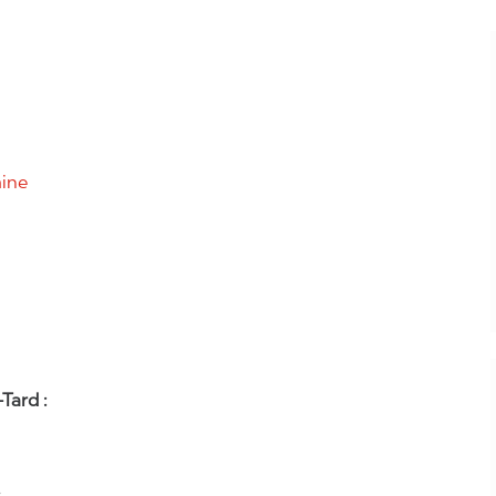
aine
Tard :