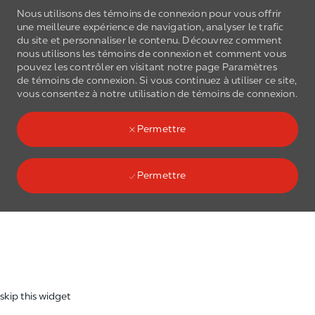
Nous utilisons des témoins de connexion pour vous offrir
une meilleure expérience de navigation, analyser le trafic
du site et personnaliser le contenu. Découvrez comment
nous utilisons les
témoins de connexion
et comment vous
pouvez les contrôler en visitant notre page Paramètres
de
témoins de connexion
. Si vous continuez à utiliser ce site,
Skip to main content
vous consentez à notre utilisation de
témoins de connexion
.
(0)
Language select
French
Permettre
Permettre
Skip to main content
-
skip this widget