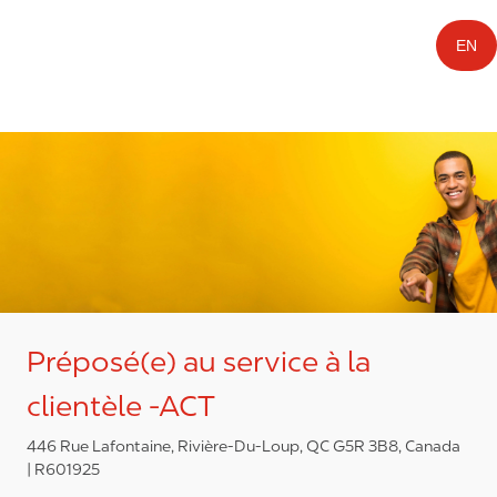
EN
Préposé(e) au service à la
clientèle -ACT
446 Rue Lafontaine, Rivière-Du-Loup, QC G5R 3B8, Canada
R601925