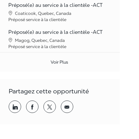
Préposé(e) au service à la clientèle -ACT
Lieu
Coaticook, Quebec, Canada
Catégorie
Préposé service à la clientèle
Préposé(e) au service à la clientèle -ACT
Lieu
Magog, Quebec, Canada
Catégorie
Préposé service à la clientèle
Voir Plus
Partagez cette opportunité
Partager par LinkedIn
Partager par Facebook
<span style='background-color: rgba(
<span style='background-color