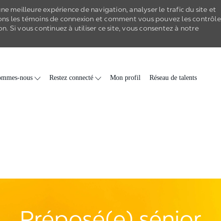
e meilleure expérience de navigation, analyser le trafic du site et
ons les
témoins de connexion
et comment vous pouvez les contrôle
on
. Si vous continuez à utiliser ce site, vous consentez à notre
Skip to main content
ommes-nous
Restez connecté
Mon profil
Réseau de talents
Préposé(e) sénior