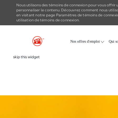
Nous utilisons des témoins de connexion pour vous offrir un
personnaliser le contenu. Découvrez comment nous utilis
en visitant notre page Paramètres de
témoins de connexi
utilisation de
témoins de connexion
.
-
Skip to main content
Nos offres d'emploi
Qui s
skip this widget