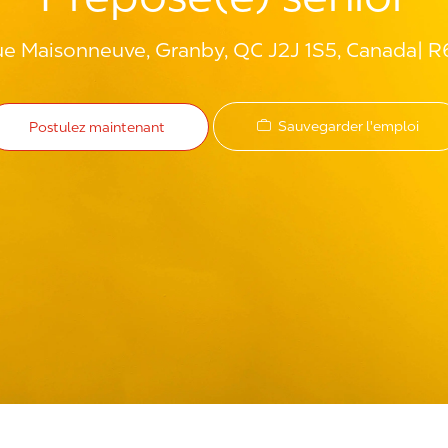
e Maisonneuve, Granby, QC J2J 1S5, Canada
R
Sauvegarder l'emploi
Postulez maintenant