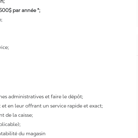
n;
500$ par année *;
e;
ice;
ches administratives et faire le dépôt;
 et en leur offrant un service rapide et exact;
t de la caisse;
plicable);
entabilité du magasin