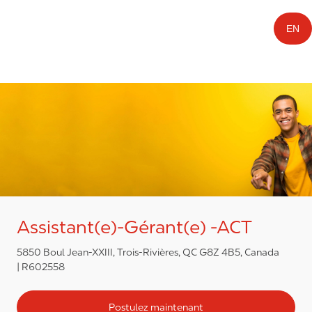
EN
Assistant(e)-Gérant(e) -ACT
5850 Boul Jean-XXIII, Trois-Rivières, QC G8Z 4B5, Canada
R602558
Postulez maintenant