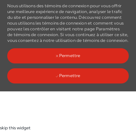
Nous utilisons des témoins de connexion pour vous offrir
une meilleure expérience de navigation, analyser le trafic
du site et personnaliser le contenu. Découvrez comment
nous utilisons les
témoins de connexion
et comment vous
pouvez les contrôler en visitant notre page Paramètres
de
témoins de connexion
. Si vous continuez à utiliser ce site,
Skip to main content
vous consentez à notre utilisation de
témoins de connexion
.
(0)
Language select
French
Permettre
Permettre
Skip to main content
-
skip this widget