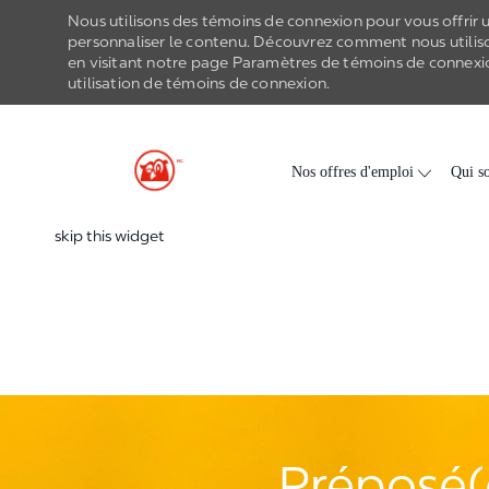
Nous utilisons des témoins de connexion pour vous offrir un
personnaliser le contenu. Découvrez comment nous utilis
en visitant notre page Paramètres de
témoins de connexi
utilisation de
témoins de connexion
.
-
Skip to main content
Nos offres d'emploi
Qui s
skip this widget
Préposé(e