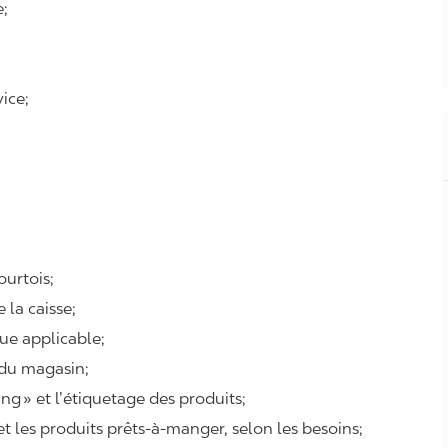
e;
ice;
courtois;
e la caisse;
que applicable;
 du magasin;
cing » et l’étiquetage des produits;
 et les produits prêts-à-manger, selon les besoins;