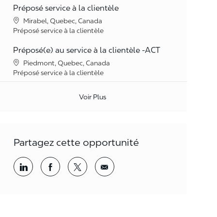
Préposé service à la clientèle
Lieu
Mirabel, Quebec, Canada
Catégorie
Préposé service à la clientèle
Préposé(e) au service à la clientèle -ACT
Lieu
Piedmont, Quebec, Canada
Catégorie
Préposé service à la clientèle
Voir Plus
Partagez cette opportunité
Partager par LinkedIn
Partager par Facebook
<span style='background-color: rgba(
<span style='background-color