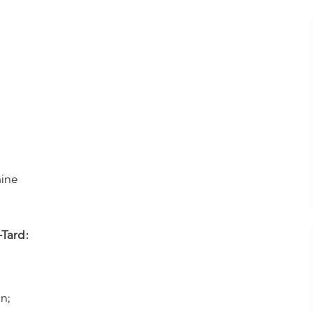
aine
Tard :
n;