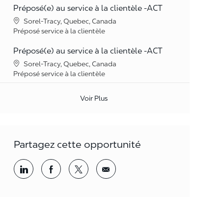
Préposé(e) au service à la clientèle -ACT
Lieu
Sorel-Tracy, Quebec, Canada
Catégorie
Préposé service à la clientèle
Préposé(e) au service à la clientèle -ACT
Lieu
Sorel-Tracy, Quebec, Canada
Catégorie
Préposé service à la clientèle
Voir Plus
Partagez cette opportunité
Partager par LinkedIn
Partager par Facebook
<span style='background-color: rgba(
<span style='background-color