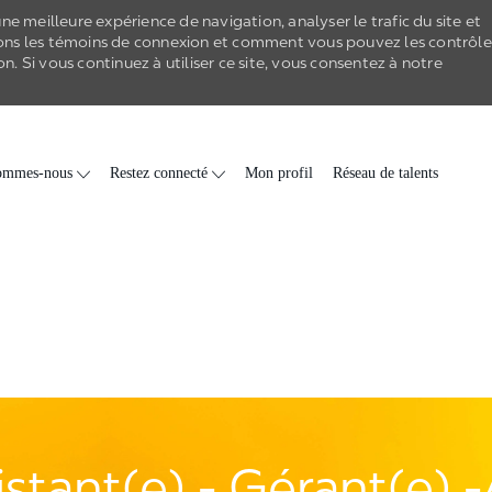
e meilleure expérience de navigation, analyser le trafic du site et
ons les
témoins de connexion
et comment vous pouvez les contrôle
on
. Si vous continuez à utiliser ce site, vous consentez à notre
Skip to main content
ommes-nous
Restez connecté
Mon profil
Réseau de talents
istant(e) - Gérant(e) 