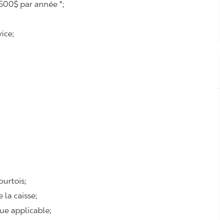
500$ par année *;
ice;
courtois;
e la caisse;
que applicable;