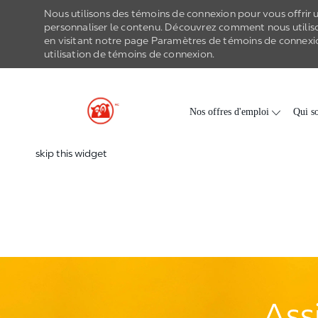
Nous utilisons des témoins de connexion pour vous offrir un
personnaliser le contenu. Découvrez comment nous utilis
en visitant notre page Paramètres de
témoins de connexi
utilisation de
témoins de connexion
.
-
Skip to main content
Nos offres d'emploi
Qui s
skip this widget
Ass