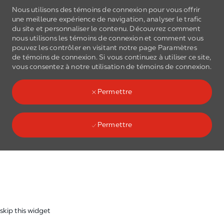
Nous utilisons des témoins de connexion pour vous offrir
une meilleure expérience de navigation, analyser le trafic
du site et personnaliser le contenu. Découvrez comment
nous utilisons les
témoins de connexion
et comment vous
pouvez les contrôler en visitant notre page Paramètres
de
témoins de connexion
. Si vous continuez à utiliser ce site,
Skip to main content
vous consentez à notre utilisation de
témoins de connexion
.
(0)
Language select
French
Permettre
Permettre
Skip to main content
-
skip this widget