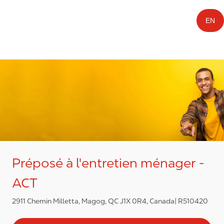
EN
Préposé à l'entretien ménager -
ACT
2911 Chemin Milletta, Magog, QC J1X 0R4, Canada
R510420