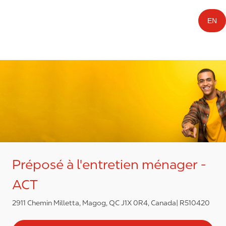
EN
Préposé à l'entretien ménager -
ACT
2911 Chemin Milletta, Magog, QC J1X 0R4, Canada
R510420