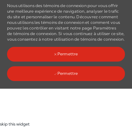
Nous utilisons des témoins de connexion pour vous offrir
une meilleure expérience de navigation, analyser le trafic
du site et personnaliser le contenu. Découvrez comment
nous utilisons les
témoins de connexion
et comment vous
pouvez les contrôler en visitant notre page Paramètres
de
témoins de connexion
. Si vous continuez à utiliser ce site,
Skip to main content
vous consentez à notre utilisation de
témoins de connexion
.
(0)
Language select
French
Permettre
Permettre
Skip to main content
-
skip this widget