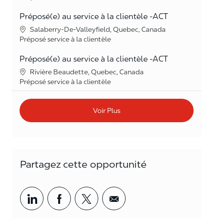
Préposé(e) au service à la clientèle -ACT
Lieu
Salaberry-De-Valleyfield, Quebec, Canada
Catégorie
Préposé service à la clientèle
Préposé(e) au service à la clientèle -ACT
Lieu
Rivière Beaudette, Quebec, Canada
Catégorie
Préposé service à la clientèle
Voir Plus
Partagez cette opportunité
Partager par LinkedIn
Partager par Facebook
<span style='background-col
<span style='backgrou