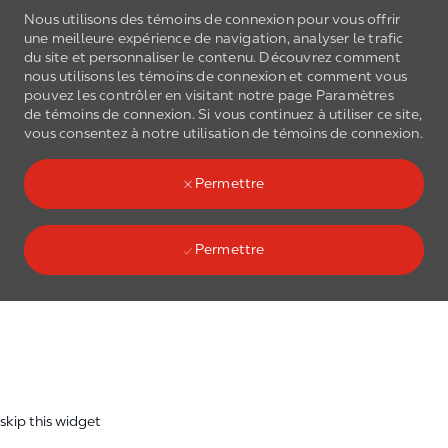
Nous utilisons des témoins de connexion pour vous offrir
une meilleure expérience de navigation, analyser le trafic
du site et personnaliser le contenu. Découvrez comment
nous utilisons les
témoins de connexion
et comment vous
pouvez les contrôler en visitant notre page Paramètres
de
témoins de connexion
. Si vous continuez à utiliser ce site,
Skip to main content
vous consentez à notre utilisation de
témoins de connexion
.
(0)
Language select
French
Permettre
Permettre
Skip to main content
-
skip this widget