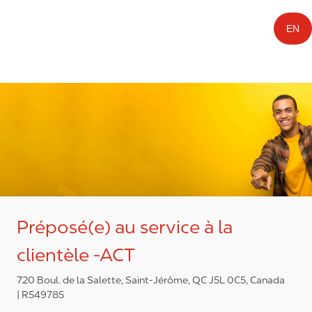
EN
Préposé(e) au service à la
clientèle -ACT
720 Boul. de la Salette, Saint-Jérôme, QC J5L 0C5, Canada
R549785