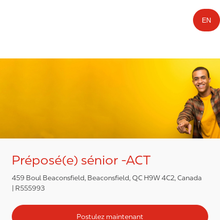
EN
Préposé(e) sénior -ACT
459 Boul Beaconsfield, Beaconsfield, QC H9W 4C2, Canada
R555993
Postulez maintenant