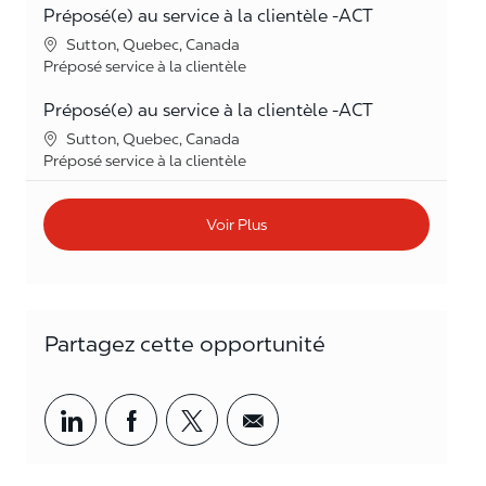
Préposé(e) au service à la clientèle -ACT
Lieu
Sutton, Quebec, Canada
Catégorie
Préposé service à la clientèle
Préposé(e) au service à la clientèle -ACT
Lieu
Sutton, Quebec, Canada
Catégorie
Préposé service à la clientèle
Voir Plus
Partagez cette opportunité
Partager par LinkedIn
Partager par Facebook
<span style='background-col
<span style='backgrou