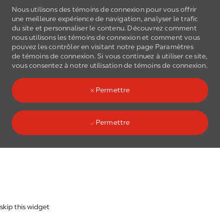
Nous utilisons des témoins de connexion pour vous offrir
une meilleure expérience de navigation, analyser le trafic
du site et personnaliser le contenu. Découvrez comment
nous utilisons les
témoins de connexion
et comment vous
pouvez les contrôler en visitant notre page Paramètres
de
témoins de connexion
. Si vous continuez à utiliser ce site,
Skip to main content
vous consentez à notre utilisation de
témoins de connexion
.
(0)
Language select
French
Permettre
Permettre
Skip to main content
-
skip this widget