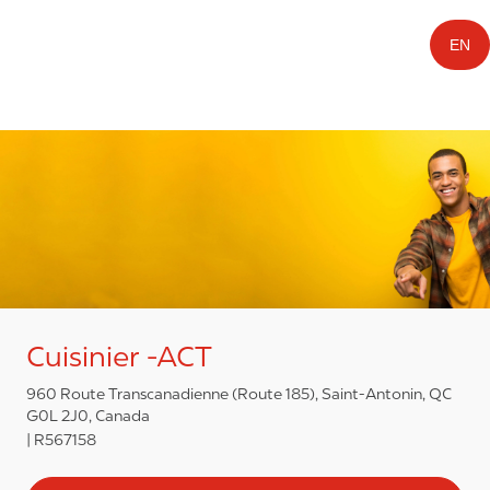
EN
Cuisinier -ACT
960 Route Transcanadienne (Route 185), Saint-Antonin, QC
G0L 2J0, Canada
R567158