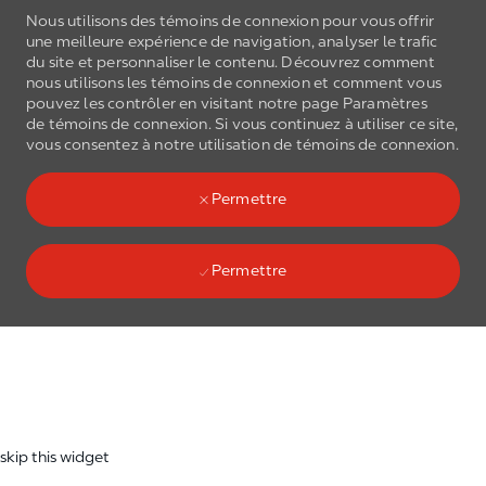
Nous utilisons des témoins de connexion pour vous offrir
une meilleure expérience de navigation, analyser le trafic
du site et personnaliser le contenu. Découvrez comment
nous utilisons les
témoins de connexion
et comment vous
pouvez les contrôler en visitant notre page Paramètres
de
témoins de connexion
. Si vous continuez à utiliser ce site,
Skip to main content
vous consentez à notre utilisation de
témoins de connexion
.
(0)
Language select
French
Permettre
Permettre
Skip to main content
-
skip this widget