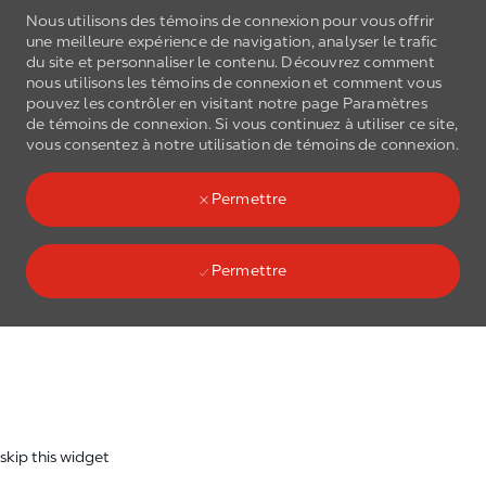
Nous utilisons des témoins de connexion pour vous offrir
une meilleure expérience de navigation, analyser le trafic
du site et personnaliser le contenu. Découvrez comment
nous utilisons les
témoins de connexion
et comment vous
pouvez les contrôler en visitant notre page Paramètres
de
témoins de connexion
. Si vous continuez à utiliser ce site,
Skip to main content
vous consentez à notre utilisation de
témoins de connexion
.
(0)
Language select
French
Permettre
Permettre
Skip to main content
-
skip this widget