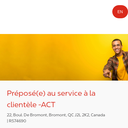
EN
Préposé(e) au service à la
clientèle -ACT
22, Boul. De Bromont, Bromont, QC J2L 2K2, Canada
R574690