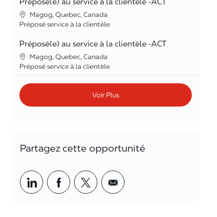
Préposé(e) au service à la clientèle -ACT
Lieu
Magog, Quebec, Canada
Catégorie
Préposé service à la clientèle
Préposé(e) au service à la clientèle -ACT
Lieu
Magog, Quebec, Canada
Catégorie
Préposé service à la clientèle
Voir Plus
Partagez cette opportunité
Partager par LinkedIn
Partager par Facebook
<span style='background-col
<span style='backgrou