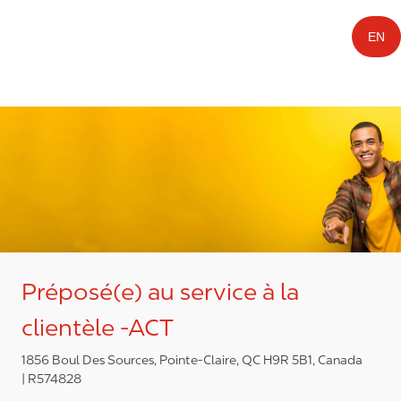
EN
Préposé(e) au service à la
clientèle -ACT
1856 Boul Des Sources, Pointe-Claire, QC H9R 5B1, Canada
R574828