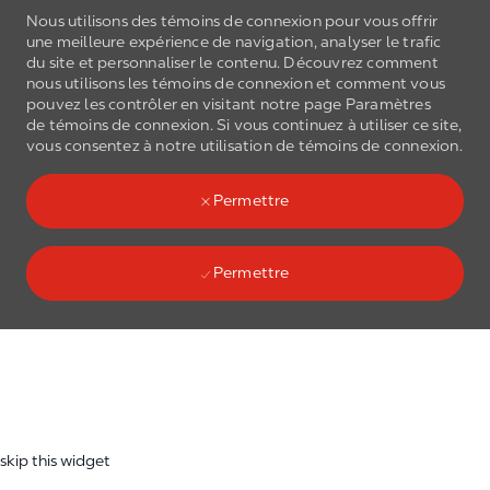
Nous utilisons des témoins de connexion pour vous offrir
une meilleure expérience de navigation, analyser le trafic
du site et personnaliser le contenu. Découvrez comment
nous utilisons les
témoins de connexion
et comment vous
pouvez les contrôler en visitant notre page Paramètres
de
témoins de connexion
. Si vous continuez à utiliser ce site,
Skip to main content
vous consentez à notre utilisation de
témoins de connexion
.
(0)
Language select
French
Permettre
Permettre
Skip to main content
-
skip this widget