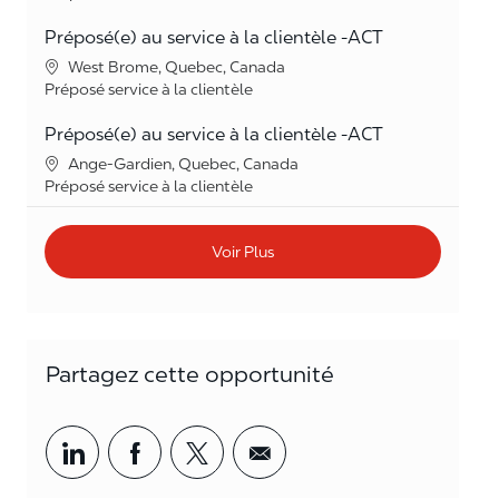
Préposé(e) au service à la clientèle -ACT
Lieu
West Brome, Quebec, Canada
Catégorie
Préposé service à la clientèle
Préposé(e) au service à la clientèle -ACT
Lieu
Ange-Gardien, Quebec, Canada
Catégorie
Préposé service à la clientèle
Voir Plus
Partagez cette opportunité
Partager par LinkedIn
Partager par Facebook
<span style='background-col
<span style='backgrou