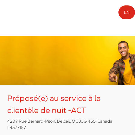
EN
Préposé(e) au service à la
clientèle de nuit -ACT
4207 Rue Bernard-Pilon, Belœil, QC J3G 4S5, Canada
R577157