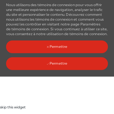
Nous utilisons des témoins de connexion pour vous offrir
une meilleure expérience de navigation, analyser le trafic
du site et personnaliser le contenu. Découvrez comment
nous utilisons les
témoins de connexion
et comment vous
pouvez les contrôler en visitant notre page Paramètres
de
témoins de connexion
. Si vous continuez à utiliser ce site,
Skip to main content
vous consentez à notre utilisation de
témoins de connexion
.
(0)
Language select
French
Permettre
Permettre
Skip to main content
-
skip this widget