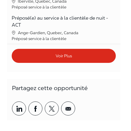
Lieu
Iberville, Quebec, Canada
Catégorie
Préposé service à la clientèle
Préposé(e) au service à la clientèle de nuit -
ACT
Lieu
Ange-Gardien, Quebec, Canada
Catégorie
Préposé service à la clientèle
Voir Plus
Partagez cette opportunité
Partager par LinkedIn
Partager par Facebook
<span style='background-col
<span style='backgrou