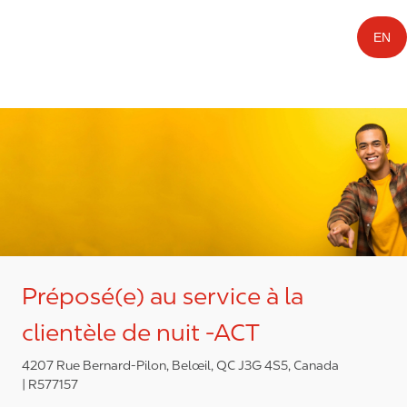
EN
Préposé(e) au service à la
clientèle de nuit -ACT
4207 Rue Bernard-Pilon, Belœil, QC J3G 4S5, Canada
R577157