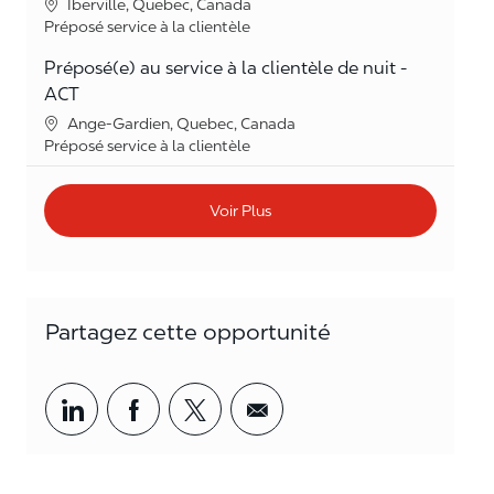
Lieu
Iberville, Quebec, Canada
Catégorie
Préposé service à la clientèle
Préposé(e) au service à la clientèle de nuit -
ACT
Lieu
Ange-Gardien, Quebec, Canada
Catégorie
Préposé service à la clientèle
Voir Plus
Partagez cette opportunité
Partager par LinkedIn
Partager par Facebook
<span style='background-col
<span style='backgrou