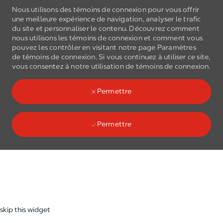
Nous utilisons des témoins de connexion pour vous offrir
une meilleure expérience de navigation, analyser le trafic
du site et personnaliser le contenu. Découvrez comment
nous utilisons les
témoins de connexion
et comment vous
pouvez les contrôler en visitant notre page Paramètres
de
témoins de connexion
. Si vous continuez à utiliser ce site,
Skip to main content
vous consentez à notre utilisation de
témoins de connexion
.
(0)
Language select
French
Permettre
Permettre
Skip to main content
-
skip this widget