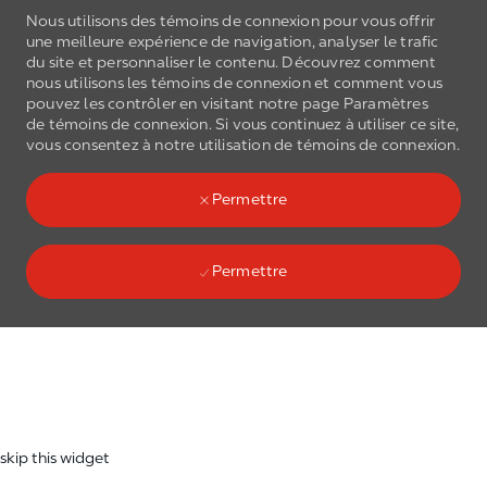
Nous utilisons des témoins de connexion pour vous offrir
une meilleure expérience de navigation, analyser le trafic
du site et personnaliser le contenu. Découvrez comment
nous utilisons les
témoins de connexion
et comment vous
pouvez les contrôler en visitant notre page Paramètres
de
témoins de connexion
. Si vous continuez à utiliser ce site,
Skip to main content
vous consentez à notre utilisation de
témoins de connexion
.
(0)
Language select
French
Permettre
Permettre
Skip to main content
-
skip this widget