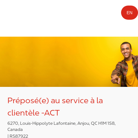
EN
Préposé(e) au service à la
clientèle -ACT
6270, Louis-Hippolyte Lafontaine, Anjou, QC H1M 1S8,
Canada
R587922