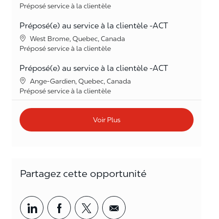
Catégorie
Préposé service à la clientèle
Préposé(e) au service à la clientèle -ACT
Lieu
West Brome, Quebec, Canada
Catégorie
Préposé service à la clientèle
Préposé(e) au service à la clientèle -ACT
Lieu
Ange-Gardien, Quebec, Canada
Catégorie
Préposé service à la clientèle
Voir Plus
Partagez cette opportunité
Partager par LinkedIn
Partager par Facebook
<span style='background-col
<span style='backgrou