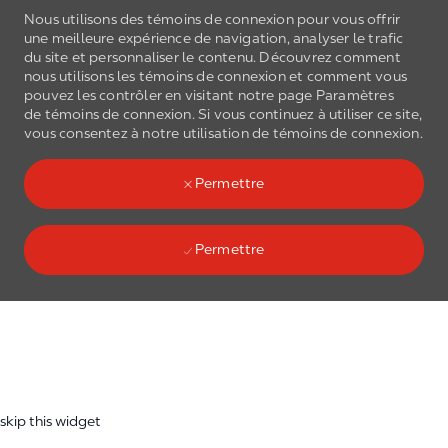
Nous utilisons des témoins de connexion pour vous offrir
une meilleure expérience de navigation, analyser le trafic
du site et personnaliser le contenu. Découvrez comment
nous utilisons les
témoins de connexion
et comment vous
pouvez les contrôler en visitant notre page Paramètres
de
témoins de connexion
. Si vous continuez à utiliser ce site,
Skip to main content
vous consentez à notre utilisation de
témoins de connexion
.
(0)
Language select
French
Permettre
Permettre
Skip to main content
-
skip this widget