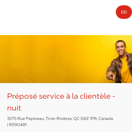
EN
Préposé service à la clientèle -
nuit
3575 Rue Papineau, Trois-Rivières, QC G8Z 1P8, Canada
R590481