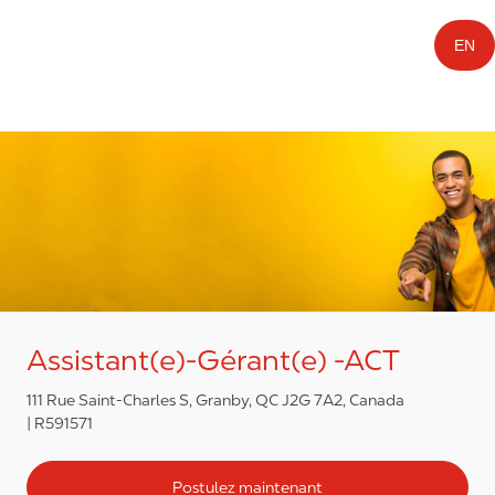
EN
Assistant(e)-Gérant(e) -ACT
111 Rue Saint-Charles S, Granby, QC J2G 7A2, Canada
R591571
Postulez maintenant