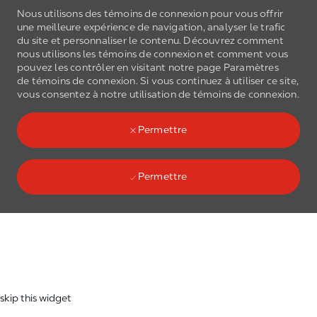
Nous utilisons des témoins de connexion pour vous offrir
une meilleure expérience de navigation, analyser le trafic
du site et personnaliser le contenu. Découvrez comment
nous utilisons les
témoins de connexion
et comment vous
pouvez les contrôler en visitant notre page Paramètres
de
témoins de connexion
. Si vous continuez à utiliser ce site,
Skip to main content
vous consentez à notre utilisation de
témoins de connexion
.
(0)
Language select
French
Permettre
Permettre
Skip to main content
-
skip this widget