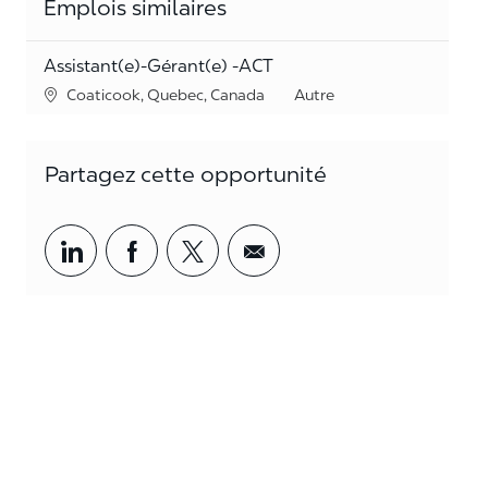
Emplois similaires
Assistant(e)-Gérant(e) -ACT
Lieu
Catégorie
Coaticook, Quebec, Canada
Autre
Partagez cette opportunité
Partager par LinkedIn
Partager par Facebook
<span style='background-col
<span style='backgrou