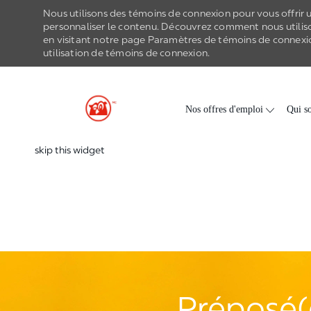
Nous utilisons des témoins de connexion pour vous offrir un
personnaliser le contenu. Découvrez comment nous utilis
en visitant notre page Paramètres de
témoins de connexi
utilisation de
témoins de connexion
.
-
Skip to main content
Nos offres d'emploi
Qui s
skip this widget
Préposé(e