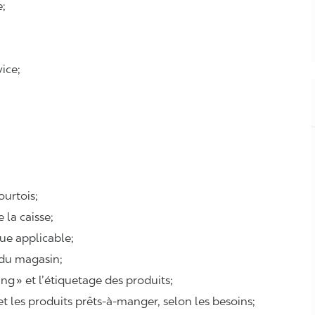
e;
ice;
courtois;
e la caisse;
que applicable;
 du magasin;
ing
» et l’étiquetage des produits;
 et les produits prêts-à-manger, selon les besoins;