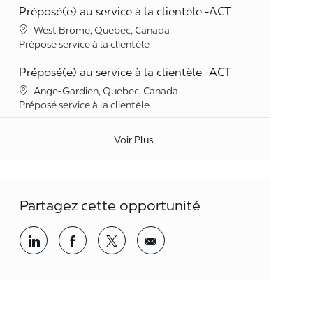
Préposé(e) au service à la clientèle -ACT
Lieu
West Brome, Quebec, Canada
Catégorie
Préposé service à la clientèle
Préposé(e) au service à la clientèle -ACT
Lieu
Ange-Gardien, Quebec, Canada
Catégorie
Préposé service à la clientèle
Voir Plus
Partagez cette opportunité
Partager par LinkedIn
Partager par Facebook
<span style='background-color: rgba(
<span style='background-color