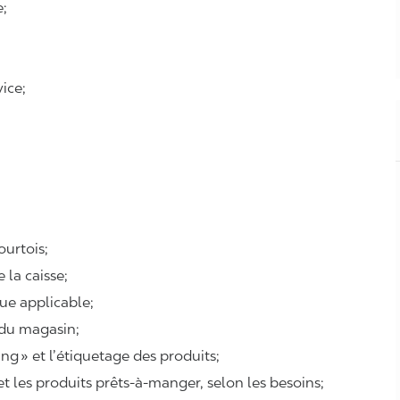
e;
ice;
courtois;
e la caisse;
que applicable;
 du magasin;
ing
» et l’étiquetage des produits;
 et les produits prêts-à-manger, selon les besoins;