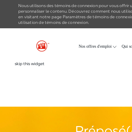
Nous utilisons des témoins de connexion pour vous offrir un
personnaliser le contenu. Découvrez comment nous utilis
en visitant notre page Paramètres de
témoins de connexi
utilisation de
témoins de connexion
.
-
Skip to main content
Nos offres d'emploi
Qui s
skip this widget
Préposé(e