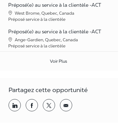
Préposé(e) au service à la clientèle -ACT
Lieu
West Brome, Quebec, Canada
Catégorie
Préposé service à la clientèle
Préposé(e) au service à la clientèle -ACT
Lieu
Ange-Gardien, Quebec, Canada
Catégorie
Préposé service à la clientèle
Voir Plus
Partagez cette opportunité
Partager par LinkedIn
Partager par Facebook
<span style='background-color: rgba(
<span style='background-color